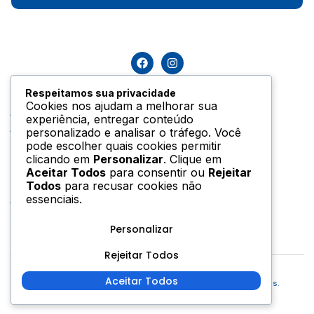
Respeitamos sua privacidade
Serviços
Suporte
Cookies nos ajudam a melhorar sua
Aquecimento a Gás
Contato
experiência, entregar conteúdo
Aquecimento Solar
Orçamento
personalizado e analisar o tráfego. Você
pode escolher quais cookies permitir
Energia Solar
Perguntas Frequentes
clicando em
Personalizar
. Clique em
Aceitar Todos
para consentir ou
Rejeitar
Informações
Todos
para recusar cookies não
R. Marquês do Paraná, 872
essenciais.
Água Verde - Curitiba, PR
Seg - Sex das 8h30 às 18h30
Personalizar
Sáb das 8h30 às 13h
Rejeitar Todos
Aceitar Todos
Copyright © 2026 Embras Solar. Todos os direitos reservados.