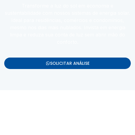
Transforme a luz do sol em economia e
sustentabilidade com nossos sistemas de energia solar.
Ideal para residências, comércios e condomínios,
mesmo nos dias mais nublados. Invista em energia
limpa e reduza sua conta de luz sem abrir mão do
conforto.
SOLICITAR ANÁLISE